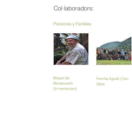
Col·laboradors:
Persones y Famílies
Miquel de
Familia Agustí | Can
Montenartró
SIbat
(
In memoriam
)