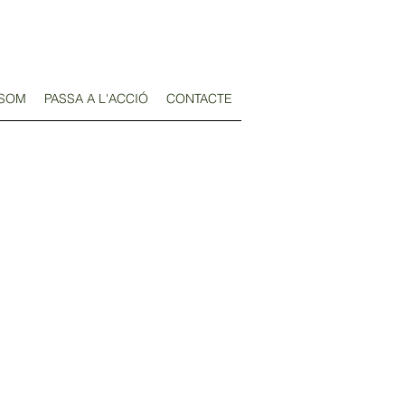
 SOM
PASSA A L'ACCIÓ
CONTACTE
ministració, entitats i empreses.