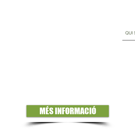
QUI
elació amb els boscos, tots som protagonistes: particulars, famílies, ad
s per concretar què podem fer junts.
MÉS INFORMACIÓ