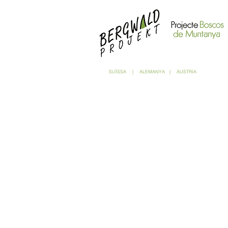
SUÏSSA
|
ALEMANYA
|
ÀUSTRIA
Creiem que per a millorar la nostra r
Poseu-vos en contacte amb nosaltre